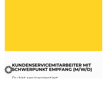
KUNDENSERVICEMITARBEITER MIT
SCHWERPUNKT EMPFANG (M/W/D)
Du bist serviceorientiert,
kommunikationsstark und hast Freude am
Umgang mit Menschen? Dann werde Teil
unseres Teams bei den Stadtwerken
Walldorf!Als erste Anlaufstelle für unsere
Kundinnen