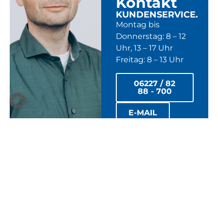
Kontakt
KUNDENSERVICE.
Montag bis
Donnerstag: 8 – 12
Uhr, 13 – 17 Uhr
Freitag: 8 – 13 Uhr
06227 / 82
88 - 700
E-MAIL
Allgemeine Servicenummer:
06227 8288-700
Störungsnummern:
06227 8288-111
(Strom und Fernwärme)
06227 8288-112
(Gas und Wasser)