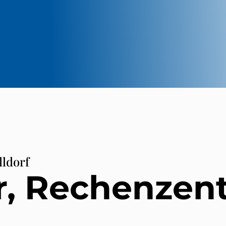
lldorf
r, Rechenzen