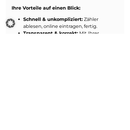
Ihre Vorteile auf einen Blick:
Schnell & unkompliziert:
Zähler
ablesen, online eintragen, fertig.
Transparent & korrekt:
Mit Ihrer
Meldung berechnen wir Ihren
tatsächlichen Verbrauch – Rückfragen
und Schätzungen entfallen.
Rund um die Uhr verfügbar:
Sie
können den Zählerstand jederzeit online
übermitteln.
Jetzt Zählerstand online eingeben:
www.ablesen.de/walldorf/
Vorheriger Artikel
Nächster Artikel
Vorsicht vor falschen Stadtwerke-Anrufen!
Stadtwerke Walldorf erhalten TSM-Bestätigung