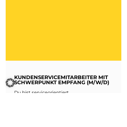
KUNDENSERVICEMITARBEITER MIT
SCHWERPUNKT EMPFANG (M/W/D)
Du bist serviceorientiert,
kommunikationsstark und hast Freude am
Umgang mit Menschen? Dann werde Teil
unseres Teams bei den Stadtwerken
Walldorf!Als erste Anlaufstelle für unsere
Kundinnen