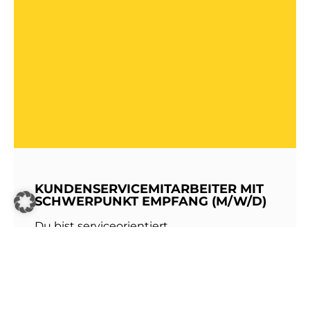
KUNDENSERVICEMITARBEITER MIT
SCHWERPUNKT EMPFANG (M/W/D)
Du bist serviceorientiert,
kommunikationsstark und hast Freude am
Umgang mit Menschen? Dann werde Teil
unseres Teams bei den Stadtwerken
Walldorf!Als erste Anlaufstelle für unsere
Kundinnen