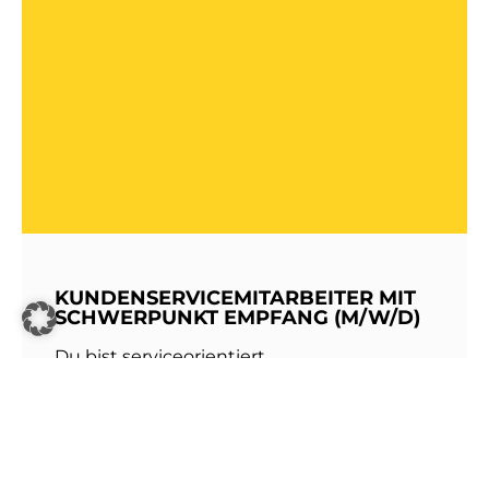
KUNDENSERVICEMITARBEITER MIT
SCHWERPUNKT EMPFANG (M/W/D)
Du bist serviceorientiert,
kommunikationsstark und hast Freude am
Umgang mit Menschen? Dann werde Teil
unseres Teams bei den Stadtwerken
Walldorf!Als erste Anlaufstelle für unsere
Kundinnen