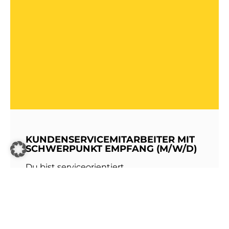
KUNDENSERVICEMITARBEITER MIT
SCHWERPUNKT EMPFANG (M/W/D)
Du bist serviceorientiert,
kommunikationsstark und hast Freude am
Umgang mit Menschen? Dann werde Teil
unseres Teams bei den Stadtwerken
Walldorf!Als erste Anlaufstelle für unsere
Kundinnen