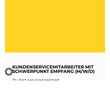
KUNDENSERVICEMITARBEITER MIT
SCHWERPUNKT EMPFANG (M/W/D)
Du bist serviceorientiert,
kommunikationsstark und hast Freude am
Umgang mit Menschen? Dann werde Teil
unseres Teams bei den Stadtwerken
Walldorf!Als erste Anlaufstelle für unsere
Kundinnen