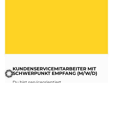
KUNDENSERVICEMITARBEITER MIT
SCHWERPUNKT EMPFANG (M/W/D)
Du bist serviceorientiert,
kommunikationsstark und hast Freude am
Umgang mit Menschen? Dann werde Teil
unseres Teams bei den Stadtwerken
Walldorf!Als erste Anlaufstelle für unsere
Kundinnen