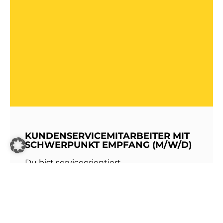
KUNDENSERVICEMITARBEITER MIT
SCHWERPUNKT EMPFANG (M/W/D)
Du bist serviceorientiert,
kommunikationsstark und hast Freude am
Umgang mit Menschen? Dann werde Teil
unseres Teams bei den Stadtwerken
Walldorf!Als erste Anlaufstelle für unsere
Kundinnen