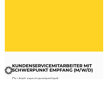
KUNDENSERVICEMITARBEITER MIT
SCHWERPUNKT EMPFANG (M/W/D)
Du bist serviceorientiert,
kommunikationsstark und hast Freude am
Umgang mit Menschen? Dann werde Teil
unseres Teams bei den Stadtwerken
Walldorf!Als erste Anlaufstelle für unsere
Kundinnen