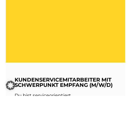
KUNDENSERVICEMITARBEITER MIT
SCHWERPUNKT EMPFANG (M/W/D)
Du bist serviceorientiert,
kommunikationsstark und hast Freude am
Umgang mit Menschen? Dann werde Teil
unseres Teams bei den Stadtwerken
Walldorf!Als erste Anlaufstelle für unsere
Kundinnen