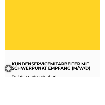
KUNDENSERVICEMITARBEITER MIT
SCHWERPUNKT EMPFANG (M/W/D)
Du bist serviceorientiert,
kommunikationsstark und hast Freude am
Umgang mit Menschen? Dann werde Teil
unseres Teams bei den Stadtwerken
Walldorf!Als erste Anlaufstelle für unsere
Kundinnen