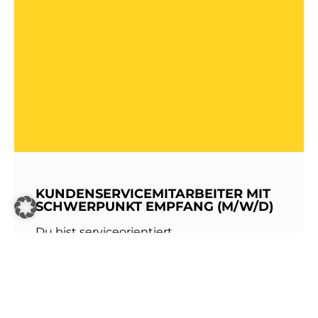
KUNDENSERVICEMITARBEITER MIT
SCHWERPUNKT EMPFANG (M/W/D)
Du bist serviceorientiert,
kommunikationsstark und hast Freude am
Umgang mit Menschen? Dann werde Teil
unseres Teams bei den Stadtwerken
Walldorf!Als erste Anlaufstelle für unsere
Kundinnen