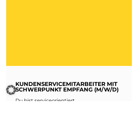
KUNDENSERVICEMITARBEITER MIT
SCHWERPUNKT EMPFANG (M/W/D)
Du bist serviceorientiert,
kommunikationsstark und hast Freude am
Umgang mit Menschen? Dann werde Teil
unseres Teams bei den Stadtwerken
Walldorf!Als erste Anlaufstelle für unsere
Kundinnen