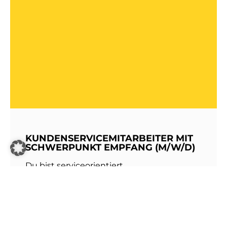
KUNDENSERVICEMITARBEITER MIT
SCHWERPUNKT EMPFANG (M/W/D)
Du bist serviceorientiert,
kommunikationsstark und hast Freude am
Umgang mit Menschen? Dann werde Teil
unseres Teams bei den Stadtwerken
Walldorf!Als erste Anlaufstelle für unsere
Kundinnen