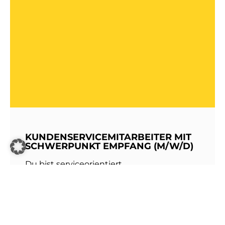
KUNDENSERVICEMITARBEITER MIT
SCHWERPUNKT EMPFANG (M/W/D)
Du bist serviceorientiert,
kommunikationsstark und hast Freude am
Umgang mit Menschen? Dann werde Teil
unseres Teams bei den Stadtwerken
Walldorf!Als erste Anlaufstelle für unsere
Kundinnen