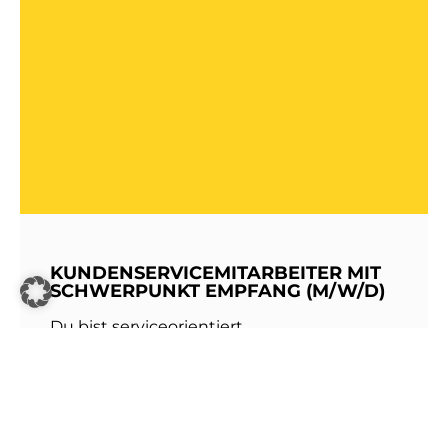
KUNDENSERVICEMITARBEITER MIT
SCHWERPUNKT EMPFANG (M/W/D)
Du bist serviceorientiert,
kommunikationsstark und hast Freude am
Umgang mit Menschen? Dann werde Teil
unseres Teams bei den Stadtwerken
Walldorf!Als erste Anlaufstelle für unsere
Kundinnen