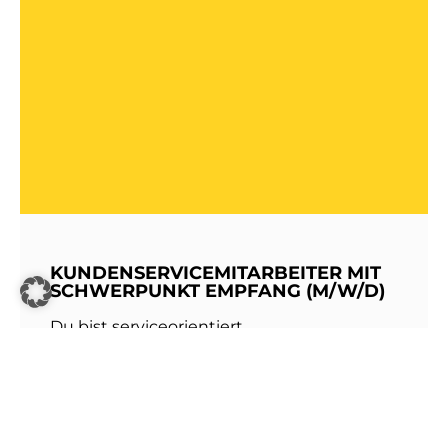
KUNDENSERVICEMITARBEITER MIT
SCHWERPUNKT EMPFANG (M/W/D)
Du bist serviceorientiert,
kommunikationsstark und hast Freude am
Umgang mit Menschen? Dann werde Teil
unseres Teams bei den Stadtwerken
Walldorf!Als erste Anlaufstelle für unsere
Kundinnen