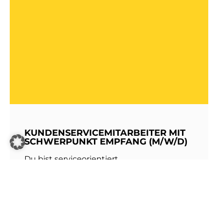
KUNDENSERVICEMITARBEITER MIT
SCHWERPUNKT EMPFANG (M/W/D)
Du bist serviceorientiert,
kommunikationsstark und hast Freude am
Umgang mit Menschen? Dann werde Teil
unseres Teams bei den Stadtwerken
Walldorf!Als erste Anlaufstelle für unsere
Kundinnen