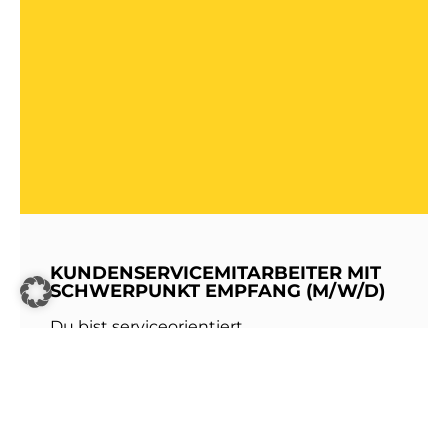
KUNDENSERVICEMITARBEITER MIT
SCHWERPUNKT EMPFANG (M/W/D)
Du bist serviceorientiert,
kommunikationsstark und hast Freude am
Umgang mit Menschen? Dann werde Teil
unseres Teams bei den Stadtwerken
Walldorf!Als erste Anlaufstelle für unsere
Kundinnen