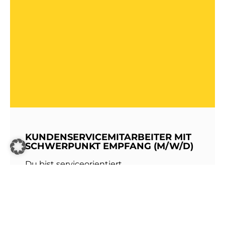
KUNDENSERVICEMITARBEITER MIT
SCHWERPUNKT EMPFANG (M/W/D)
Du bist serviceorientiert,
kommunikationsstark und hast Freude am
Umgang mit Menschen? Dann werde Teil
unseres Teams bei den Stadtwerken
Walldorf!Als erste Anlaufstelle für unsere
Kundinnen