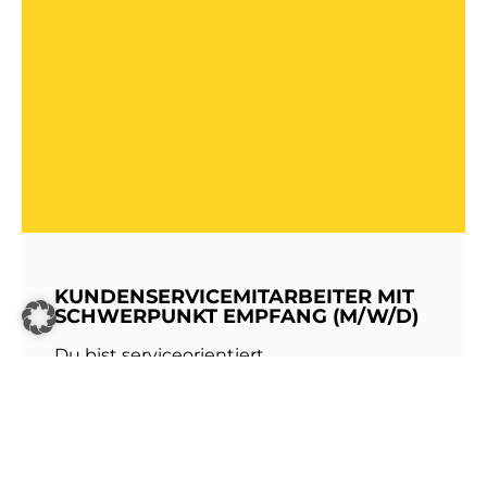
KUNDENSERVICEMITARBEITER MIT
SCHWERPUNKT EMPFANG (M/W/D)
Du bist serviceorientiert,
kommunikationsstark und hast Freude am
Umgang mit Menschen? Dann werde Teil
unseres Teams bei den Stadtwerken
Walldorf!Als erste Anlaufstelle für unsere
Kundinnen