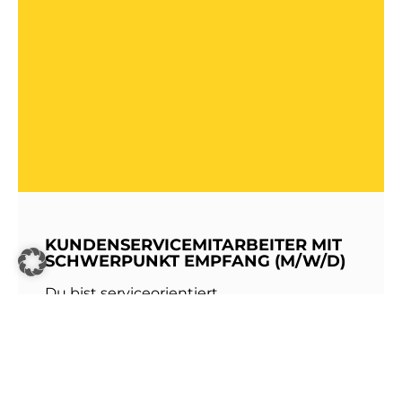
KUNDENSERVICEMITARBEITER MIT
SCHWERPUNKT EMPFANG (M/W/D)
Du bist serviceorientiert,
kommunikationsstark und hast Freude am
Umgang mit Menschen? Dann werde Teil
unseres Teams bei den Stadtwerken
Walldorf!Als erste Anlaufstelle für unsere
Kundinnen