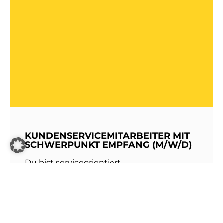
KUNDENSERVICEMITARBEITER MIT
SCHWERPUNKT EMPFANG (M/W/D)
Du bist serviceorientiert,
kommunikationsstark und hast Freude am
Umgang mit Menschen? Dann werde Teil
unseres Teams bei den Stadtwerken
Walldorf!Als erste Anlaufstelle für unsere
Kundinnen