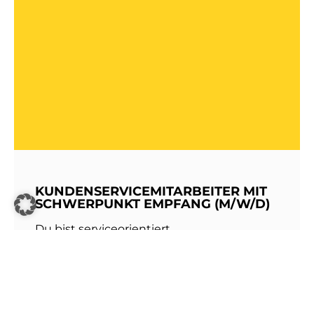
KUNDENSERVICEMITARBEITER MIT
SCHWERPUNKT EMPFANG (M/W/D)
Du bist serviceorientiert,
kommunikationsstark und hast Freude am
Umgang mit Menschen? Dann werde Teil
unseres Teams bei den Stadtwerken
Walldorf!Als erste Anlaufstelle für unsere
Kundinnen