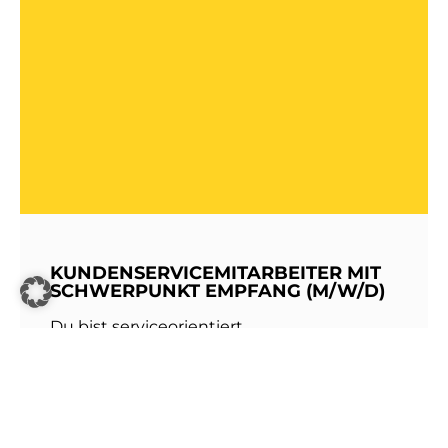
KUNDENSERVICEMITARBEITER MIT
SCHWERPUNKT EMPFANG (M/W/D)
Du bist serviceorientiert,
kommunikationsstark und hast Freude am
Umgang mit Menschen? Dann werde Teil
unseres Teams bei den Stadtwerken
Walldorf!Als erste Anlaufstelle für unsere
Kundinnen