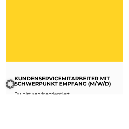
KUNDENSERVICEMITARBEITER MIT
SCHWERPUNKT EMPFANG (M/W/D)
Du bist serviceorientiert,
kommunikationsstark und hast Freude am
Umgang mit Menschen? Dann werde Teil
unseres Teams bei den Stadtwerken
Walldorf!Als erste Anlaufstelle für unsere
Kundinnen