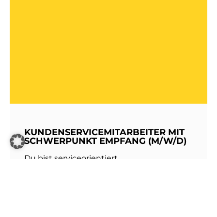
KUNDENSERVICEMITARBEITER MIT
SCHWERPUNKT EMPFANG (M/W/D)
Du bist serviceorientiert,
kommunikationsstark und hast Freude am
Umgang mit Menschen? Dann werde Teil
unseres Teams bei den Stadtwerken
Walldorf!Als erste Anlaufstelle für unsere
Kundinnen