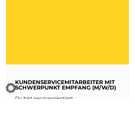
KUNDENSERVICEMITARBEITER MIT
SCHWERPUNKT EMPFANG (M/W/D)
Du bist serviceorientiert,
kommunikationsstark und hast Freude am
Umgang mit Menschen? Dann werde Teil
unseres Teams bei den Stadtwerken
Walldorf!Als erste Anlaufstelle für unsere
Kundinnen