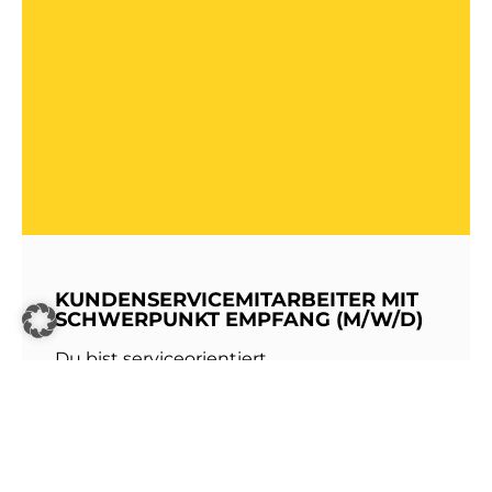
KUNDENSERVICEMITARBEITER MIT
SCHWERPUNKT EMPFANG (M/W/D)
Du bist serviceorientiert,
kommunikationsstark und hast Freude am
Umgang mit Menschen? Dann werde Teil
unseres Teams bei den Stadtwerken
Walldorf!Als erste Anlaufstelle für unsere
Kundinnen