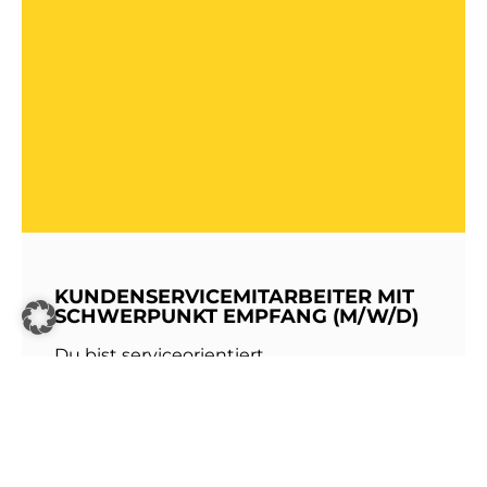
KUNDENSERVICEMITARBEITER MIT
SCHWERPUNKT EMPFANG (M/W/D)
Du bist serviceorientiert,
kommunikationsstark und hast Freude am
Umgang mit Menschen? Dann werde Teil
unseres Teams bei den Stadtwerken
Walldorf!Als erste Anlaufstelle für unsere
Kundinnen