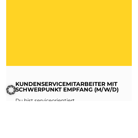
KUNDENSERVICEMITARBEITER MIT
SCHWERPUNKT EMPFANG (M/W/D)
Du bist serviceorientiert,
kommunikationsstark und hast Freude am
Umgang mit Menschen? Dann werde Teil
unseres Teams bei den Stadtwerken
Walldorf!Als erste Anlaufstelle für unsere
Kundinnen