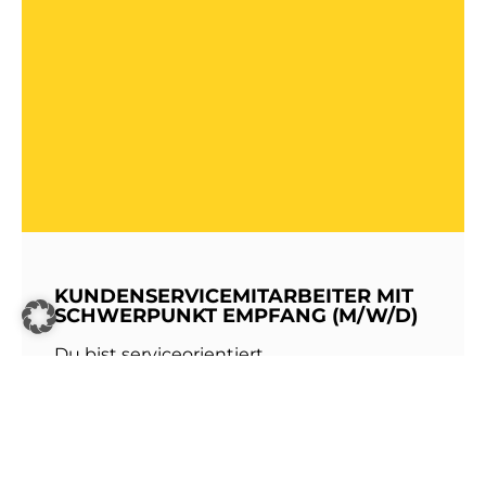
KUNDENSERVICEMITARBEITER MIT
SCHWERPUNKT EMPFANG (M/W/D)
Du bist serviceorientiert,
kommunikationsstark und hast Freude am
Umgang mit Menschen? Dann werde Teil
unseres Teams bei den Stadtwerken
Walldorf!Als erste Anlaufstelle für unsere
Kundinnen