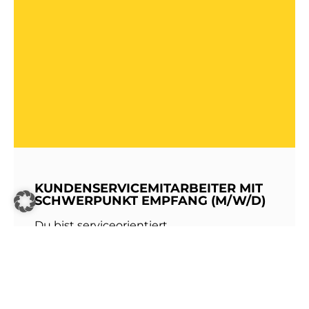
KUNDENSERVICEMITARBEITER MIT
SCHWERPUNKT EMPFANG (M/W/D)
Du bist serviceorientiert,
kommunikationsstark und hast Freude am
Umgang mit Menschen? Dann werde Teil
unseres Teams bei den Stadtwerken
Walldorf!Als erste Anlaufstelle für unsere
Kundinnen