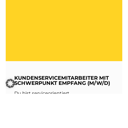
KUNDENSERVICEMITARBEITER MIT
SCHWERPUNKT EMPFANG (M/W/D)
Du bist serviceorientiert,
kommunikationsstark und hast Freude am
Umgang mit Menschen? Dann werde Teil
unseres Teams bei den Stadtwerken
Walldorf!Als erste Anlaufstelle für unsere
Kundinnen