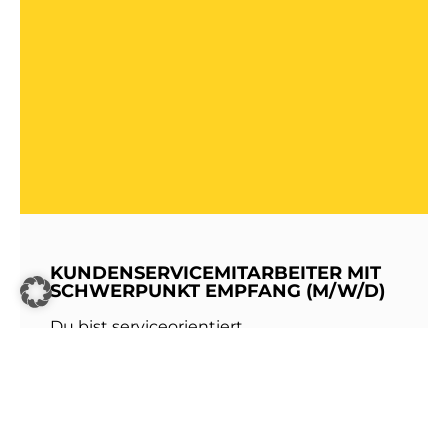
KUNDENSERVICEMITARBEITER MIT
SCHWERPUNKT EMPFANG (M/W/D)
Du bist serviceorientiert,
kommunikationsstark und hast Freude am
Umgang mit Menschen? Dann werde Teil
unseres Teams bei den Stadtwerken
Walldorf!Als erste Anlaufstelle für unsere
Kundinnen