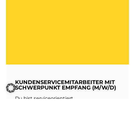
KUNDENSERVICEMITARBEITER MIT
SCHWERPUNKT EMPFANG (M/W/D)
Du bist serviceorientiert,
kommunikationsstark und hast Freude am
Umgang mit Menschen? Dann werde Teil
unseres Teams bei den Stadtwerken
Walldorf!Als erste Anlaufstelle für unsere
Kundinnen