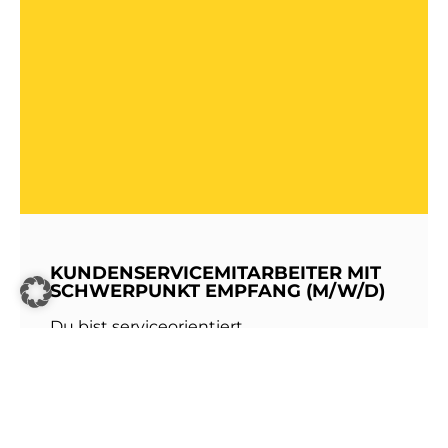
KUNDENSERVICEMITARBEITER MIT
SCHWERPUNKT EMPFANG (M/W/D)
Du bist serviceorientiert,
kommunikationsstark und hast Freude am
Umgang mit Menschen? Dann werde Teil
unseres Teams bei den Stadtwerken
Walldorf!Als erste Anlaufstelle für unsere
Kundinnen