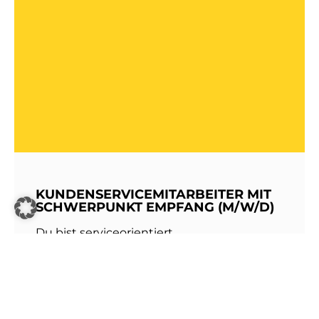
KUNDENSERVICEMITARBEITER MIT
SCHWERPUNKT EMPFANG (M/W/D)
Du bist serviceorientiert,
kommunikationsstark und hast Freude am
Umgang mit Menschen? Dann werde Teil
unseres Teams bei den Stadtwerken
Walldorf!Als erste Anlaufstelle für unsere
Kundinnen