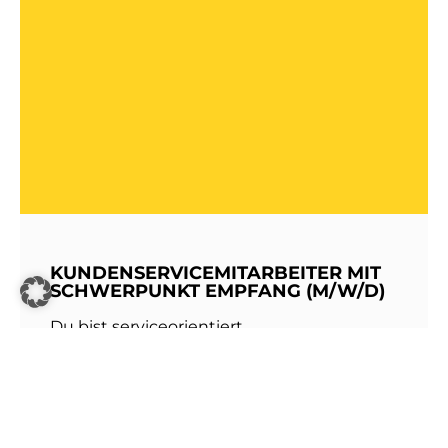
KUNDENSERVICEMITARBEITER MIT
SCHWERPUNKT EMPFANG (M/W/D)
Du bist serviceorientiert,
kommunikationsstark und hast Freude am
Umgang mit Menschen? Dann werde Teil
unseres Teams bei den Stadtwerken
Walldorf!Als erste Anlaufstelle für unsere
Kundinnen