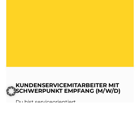
KUNDENSERVICEMITARBEITER MIT
SCHWERPUNKT EMPFANG (M/W/D)
Du bist serviceorientiert,
kommunikationsstark und hast Freude am
Umgang mit Menschen? Dann werde Teil
unseres Teams bei den Stadtwerken
Walldorf!Als erste Anlaufstelle für unsere
Kundinnen