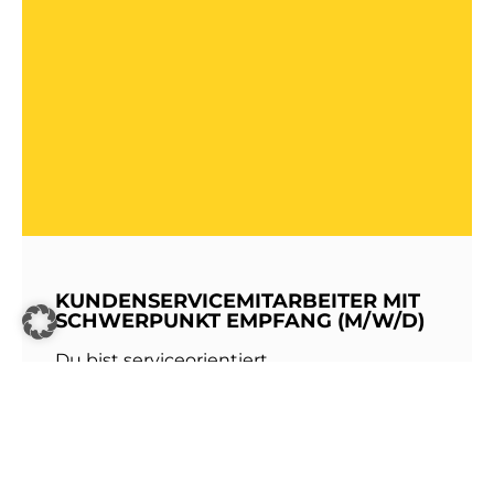
KUNDENSERVICEMITARBEITER MIT
SCHWERPUNKT EMPFANG (M/W/D)
Du bist serviceorientiert,
kommunikationsstark und hast Freude am
Umgang mit Menschen? Dann werde Teil
unseres Teams bei den Stadtwerken
Walldorf!Als erste Anlaufstelle für unsere
Kundinnen