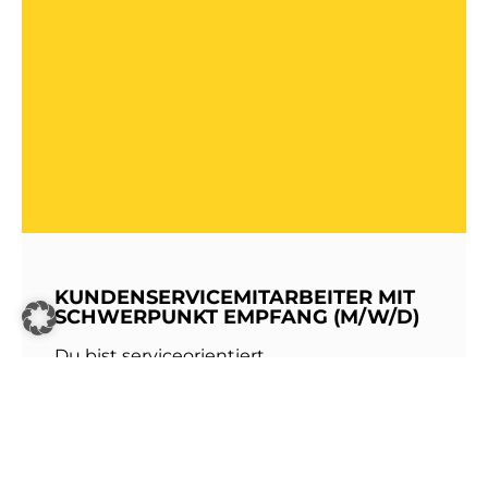
KUNDENSERVICEMITARBEITER MIT
SCHWERPUNKT EMPFANG (M/W/D)
Du bist serviceorientiert,
kommunikationsstark und hast Freude am
Umgang mit Menschen? Dann werde Teil
unseres Teams bei den Stadtwerken
Walldorf!Als erste Anlaufstelle für unsere
Kundinnen