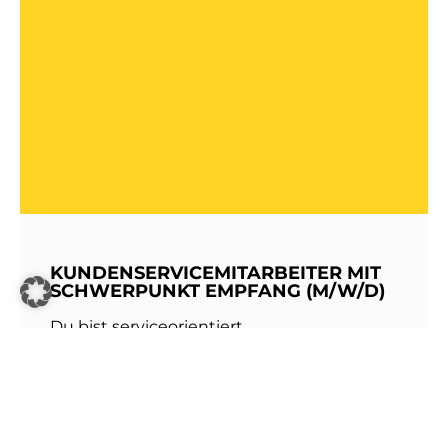
KUNDENSERVICEMITARBEITER MIT
SCHWERPUNKT EMPFANG (M/W/D)
Du bist serviceorientiert,
kommunikationsstark und hast Freude am
Umgang mit Menschen? Dann werde Teil
unseres Teams bei den Stadtwerken
Walldorf!Als erste Anlaufstelle für unsere
Kundinnen