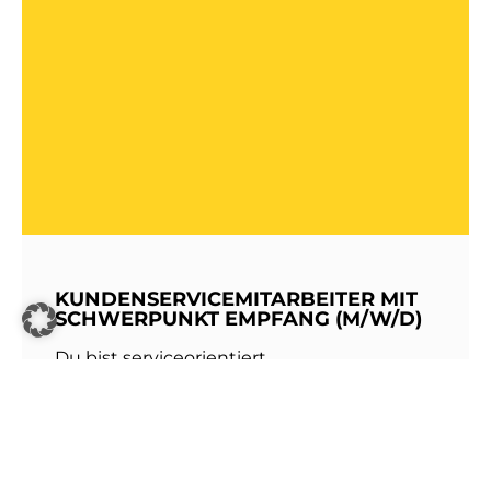
KUNDENSERVICEMITARBEITER MIT
SCHWERPUNKT EMPFANG (M/W/D)
Du bist serviceorientiert,
kommunikationsstark und hast Freude am
Umgang mit Menschen? Dann werde Teil
unseres Teams bei den Stadtwerken
Walldorf!Als erste Anlaufstelle für unsere
Kundinnen