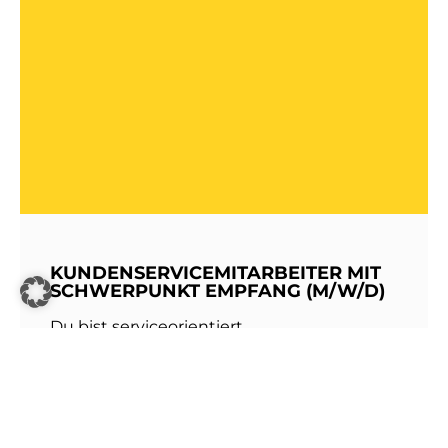
KUNDENSERVICEMITARBEITER MIT
SCHWERPUNKT EMPFANG (M/W/D)
Du bist serviceorientiert,
kommunikationsstark und hast Freude am
Umgang mit Menschen? Dann werde Teil
unseres Teams bei den Stadtwerken
Walldorf!Als erste Anlaufstelle für unsere
Kundinnen