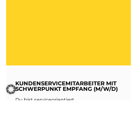
KUNDENSERVICEMITARBEITER MIT
SCHWERPUNKT EMPFANG (M/W/D)
Du bist serviceorientiert,
kommunikationsstark und hast Freude am
Umgang mit Menschen? Dann werde Teil
unseres Teams bei den Stadtwerken
Walldorf!Als erste Anlaufstelle für unsere
Kundinnen