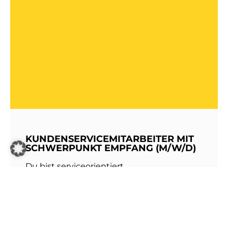
KUNDENSERVICEMITARBEITER MIT
SCHWERPUNKT EMPFANG (M/W/D)
Du bist serviceorientiert,
kommunikationsstark und hast Freude am
Umgang mit Menschen? Dann werde Teil
unseres Teams bei den Stadtwerken
Walldorf!Als erste Anlaufstelle für unsere
Kundinnen